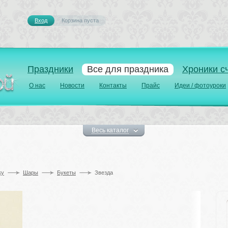
Вход
Корзина пуста 
Праздники
Все для праздника
Хроники с
О нас
Новости
Контакты
Прайс
Идеи / фотоуроки
Весь каталог
у 
Шары
Букеты
Звезда