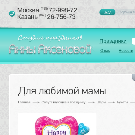
Москва 
72-998-72
(495)
Вход
Корзина п
Казань 
26-756-73
(843)
Праздники
О нас
Новости
Для любимой мамы
Главная
Сопутствующее к празднику 
Шары
Букеты