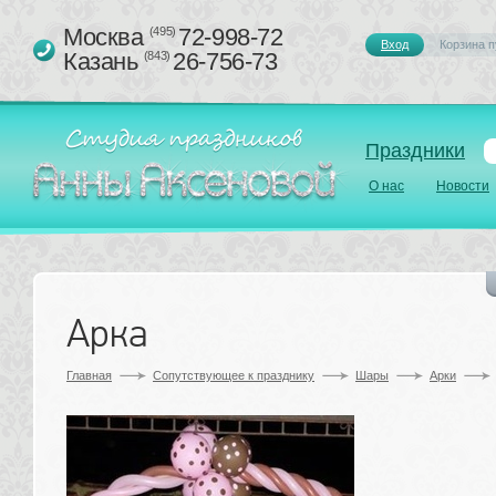
Москва 
72-998-72
(495)
Вход
Корзина п
Казань 
26-756-73
(843)
Праздники
О нас
Новости
Арка
Главная
Сопутствующее к празднику 
Шары
Арки