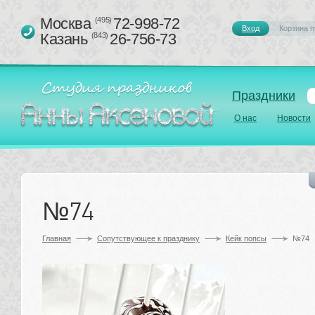
Москва 
72-998-72
(495)
Вход
Корзина п
Казань 
26-756-73
(843)
Праздники
О нас
Новости
№74
Главная
Сопутствующее к празднику 
Кейк попсы
№74