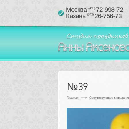
Москва 
72-998-72
(495)
Казань 
26-756-73
(843)
№39
Главная
Сопутствующее к праздник