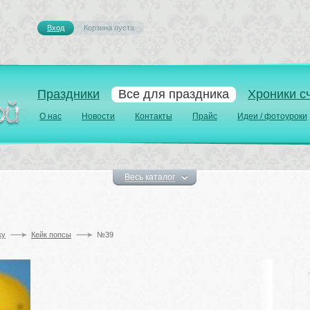
Вход
Корзина пуста 
Праздники
Все для праздника
Хроники с
О нас
Новости
Контакты
Прайс
Идеи / фотоуроки
Весь каталог
у 
Кейк попсы
№39