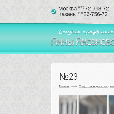
Москва 
72-998-72
(495)
Казань 
26-756-73
(843)
№23
Главная
Сопутствующее к праздник