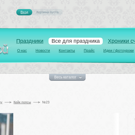
Вход
Корзина пуста 
Праздники
Все для праздника
Хроники с
О нас
Новости
Контакты
Прайс
Идеи / фотоуроки
Весь каталог
у 
Кейк попсы
№23