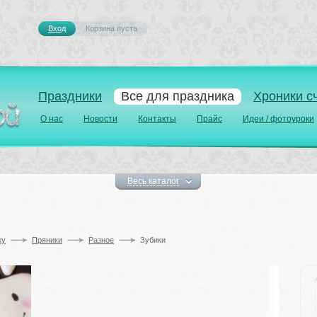
Вход
Корзина пуста 
Праздники
Все для праздника
Хроники с
О нас
Новости
Контакты
Прайс
Идеи / фотоуроки
Весь каталог
у 
Пряники
Разное
Зубики