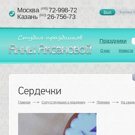
Москва 
72-998-72
(495)
Вход
Корзина п
Казань 
26-756-73
(843)
Праздники
О нас
Новости
Сердечки
Главная
Сопутствующее к празднику 
Пряники
На свад