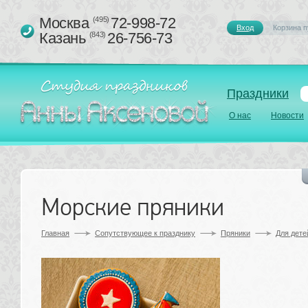
Москва 
72-998-72
(495)
Вход
Корзина п
Казань 
26-756-73
(843)
Праздники
О нас
Новости
Морские пряники
Главная
Сопутствующее к празднику 
Пряники
Для дете