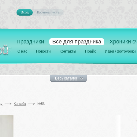
Вход
Корзина пуста 
Праздники
Все для праздника
Хроники с
О нас
Новости
Контакты
Прайс
Идеи / фотоуроки
Весь каталог
у 
Капкейк
№53