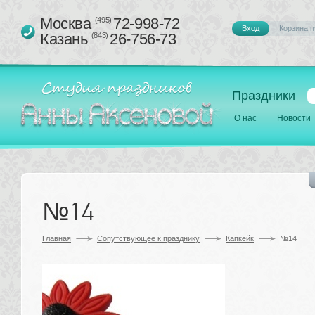
Москва 
72-998-72
(495)
Вход
Корзина п
Казань 
26-756-73
(843)
Праздники
О нас
Новости
№14
Главная
Сопутствующее к празднику 
Капкейк
№14