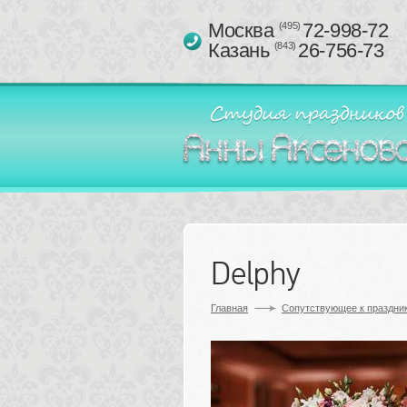
Москва 
72-998-72
(495)
Казань 
26-756-73
(843)
Delphy
Главная
Сопутствующее к праздник