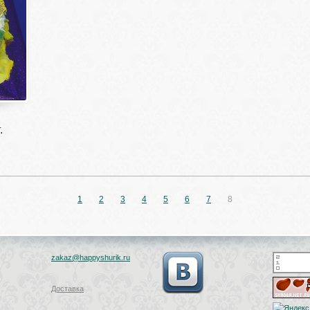
.
1
2
3
4
5
6
7
8
zakaz@happyshurik.ru
Доставка