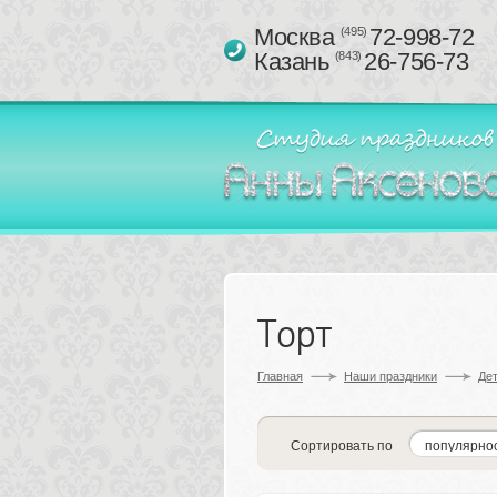
Москва 
72-998-72
(495)
Казань 
26-756-73
(843)
Торт
Главная
Наши праздники
Дет
Сортировать по