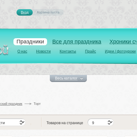
Вход
Корзина пуста 
Праздники
Все для праздника
Хроники с
О нас
Новости
Контакты
Прайс
Идеи / фотоуроки
Весь каталог
ский праздник
Торт
Товаров на странице