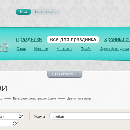
Вход
Корзина пуста 
Праздники
Все для праздника
Хроники с
О нас
Новости
Контакты
Прайс
Идеи / фотоуроки
Весь каталог
и 
у 
Выездная регистрация брака
Цветочные арки 
Услуга