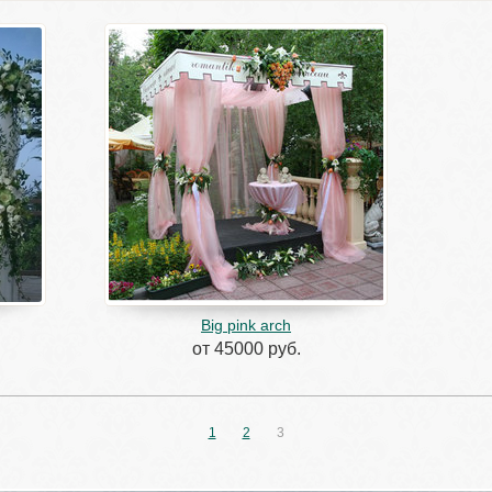
Big pink arch
от 45000 руб.
1
2
3