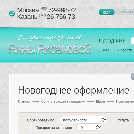
Москва 
72-998-72
(495)
Вход
Корзина п
Казань 
26-756-73
(843)
Праздники
О нас
Новости
Новогоднее оформление
Главная
Сопутствующее к празднику 
Шары
Новогодне
Сортировать по
Услуга
Товаров на странице